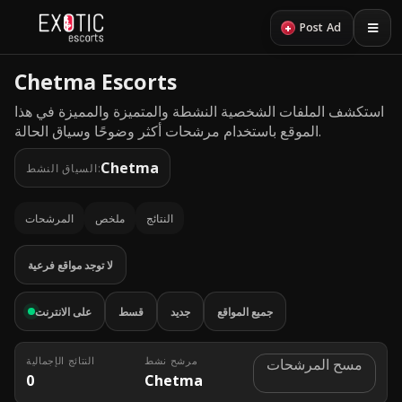
+
Post Ad
Chetma Escorts
استكشف الملفات الشخصية النشطة والمتميزة والمميزة في هذا
الموقع باستخدام مرشحات أكثر وضوحًا وسياق الحالة.
Chetma
السياق النشط:
النتائج
ملخص
المرشحات
لا توجد مواقع فرعية
جميع المواقع
جديد
قسط
على الانترنت
مرشح نشط
النتائج الإجمالية
مسح المرشحات
0
Chetma