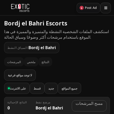
+
Post Ad
Bordj el Bahri Escorts
استكشف الملفات الشخصية النشطة والمتميزة والمميزة في هذا
الموقع باستخدام مرشحات أكثر وضوحًا وسياق الحالة.
Bordj el Bahri
السياق النشط:
النتائج
ملخص
المرشحات
لا توجد مواقع فرعية
جميع المواقع
جديد
قسط
على الانترنت
مرشح نشط
النتائج الإجمالية
مسح المرشحات
0
Bordj el Bahri