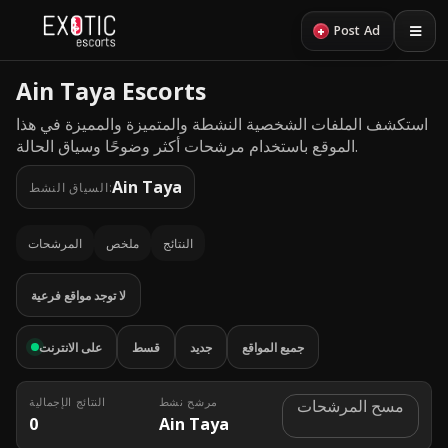
+
Post Ad
Ain Taya Escorts
استكشف الملفات الشخصية النشطة والمتميزة والمميزة في هذا
الموقع باستخدام مرشحات أكثر وضوحًا وسياق الحالة.
Ain Taya
السياق النشط:
النتائج
ملخص
المرشحات
لا توجد مواقع فرعية
جميع المواقع
جديد
قسط
على الانترنت
مرشح نشط
النتائج الإجمالية
مسح المرشحات
0
Ain Taya