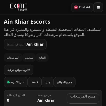
+
Post Ad
Ain Khiar Escorts
استكشف الملفات الشخصية النشطة والمتميزة والمميزة في هذا
الموقع باستخدام مرشحات أكثر وضوحًا وسياق الحالة.
Ain Khiar
السياق النشط:
النتائج
ملخص
المرشحات
لا توجد مواقع فرعية
جميع المواقع
جديد
قسط
على الانترنت
مرشح نشط
النتائج الإجمالية
مسح المرشحات
0
Ain Khiar